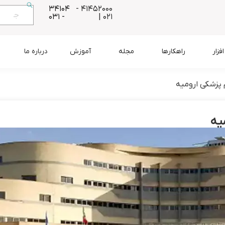
34104
41452000 -
- 031
021 |
زار
راهکارها
مجله
آموزش
درباره ما
 پزشکی ارومیه
یه