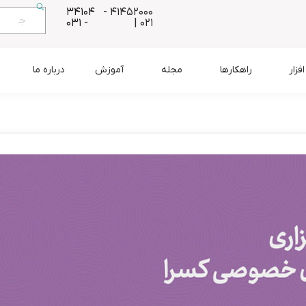
34104
41452000 -
- 031
021 |
زار
راهکارها
مجله
آموزش
درباره ما