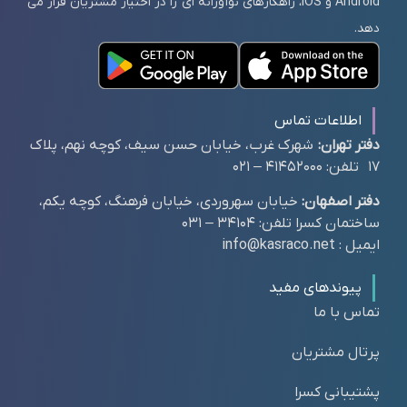
Android و IOS، راهکارهای نوآورانه ای را در اختیار مشتریان قرار می
دهد.
اطلاعات تماس
دفتر تهران:
شهرک غرب، خیابان حسن سیف، کوچه نهم، پلاک
17 تلفن: 41452000 – 021
دفتر اصفهان:
خیابان سهروردی، خیابان فرهنگ، کوچه یکم،
ساختمان کسرا تلفن: 34104 – 031
ایمیل : info@kasraco.net
پیوندهای مفید
تماس با ما
پرتال مشتریان
پشتیبانی کسرا