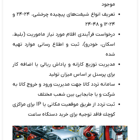
موجود
تعریف انواع شیفت‌های پیچیده چرخشی، 24-24 و
24-12 و 48-24
درخواست فرآیندی اقلام مورد نیاز
ماموریت
(بلیط،
اسكان، خودرو)، ثبت و
اطلاع رسانی
موارد تهیه
شده
مدیریت توزیع كارانه و پاداش
ریالی یا اضافه کار
برای پرسنل بر اساس میزان تولید
سامانه تردد كالا
جهت مدیریت
ورود و خروج كالا
به
شركت و یا جابجایی بین شعب مختلف
ثبت تردد از طریق موقعیت مكانی
یا IP برای مراكزی
كوچك فاقد توجیه برای خرید دستگاه ساعت