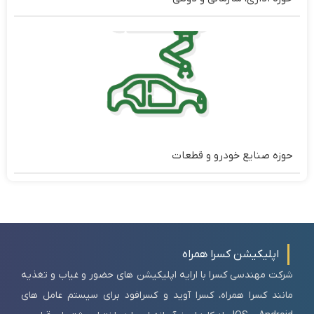
حوزه صنایع خودرو و قطعات
اپلیکیشن کسرا همراه
شرکت مهندسی کسرا با ارایه اپلیکیشن های حضور و غیاب و تغذیه
مانند کسرا همراه، کسرا آوید و کسرافود برای سیستم عامل های