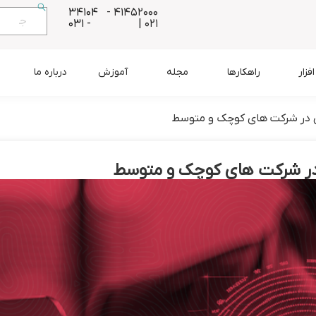
34104
41452000 -
- 031
021 |
زار
راهکارها
مجله
آموزش
درباره ما
ابری در شرکت های کوچک و متوسط
ری در شرکت های کوچک و متوسط