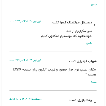
پاسخ
فروردین 20, 1402 در 2:37 ب.ظ
دیجیتال مارکتینگ کسرا
گفت:
سپاسگزاریم از شما
خوشحالیم که تونستیم کمکتون کنیم
پاسخ
فروردین 28, 1402 در 12:31 ب.ظ
شهاب گودرزی
گفت:
امکان نصب نرم افزار حضور و غیاب آیفون برای نسخه IOS14
هست ؟
پاسخ
اردیبهشت 17, 1402 در 11:10 ق.ظ
رعنا یاوری
گفت: