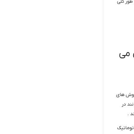
 طور کلی
 می
روش های
ند در
د .
توماتیک