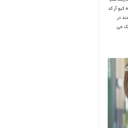
 کیو آر کد
ند در
مک می