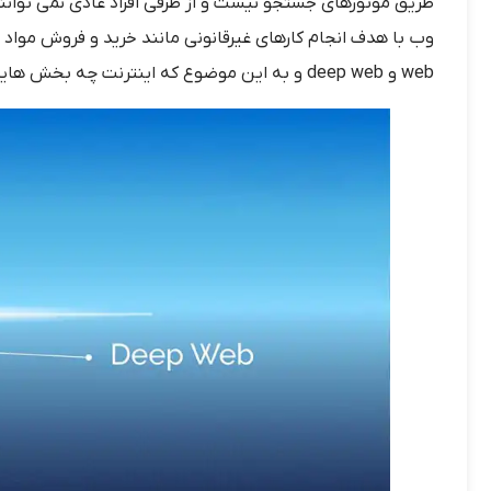
طریق موتورهای جستجو نیست و از طرفی افراد عادی نمی توانند 
web و deep web و به این موضوع که اینترنت چه بخش هایی دارد