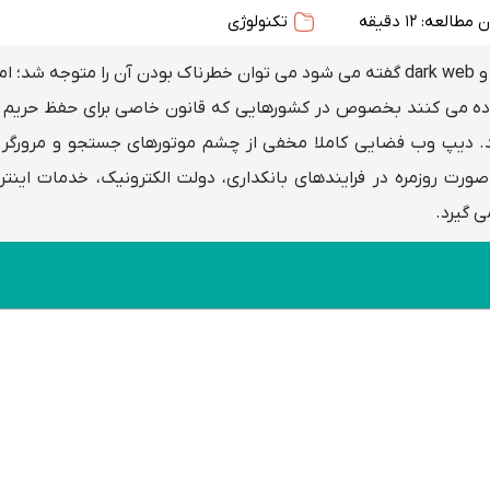
مطالعه: 12 دقیقه
تکنولوژی
در این مقاله و بسیاری از مطالبی که در خصوص deep web و dark web گفته می شود می توان خطرناک بودن آن را متو
تفاده می کنند بخصوص در کشورهایی که قانون خاصی برای حفظ حری
د. دیپ وب فضایی کاملا مخفی از چشم موتورهای جستجو و مرورگر 
 صورت روزمره در فرایندهای بانکداری، دولت الکترونیک، خدمات اینتر
 گیرد.