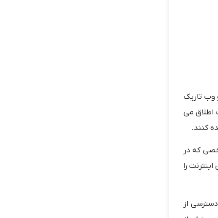
 وب تاریک
 اطلاق می
ه کنند.
خصی که در
عنوان deep web چیزی در حدود 96 درصد از فضای اینترنت را
ابل دسترسی از