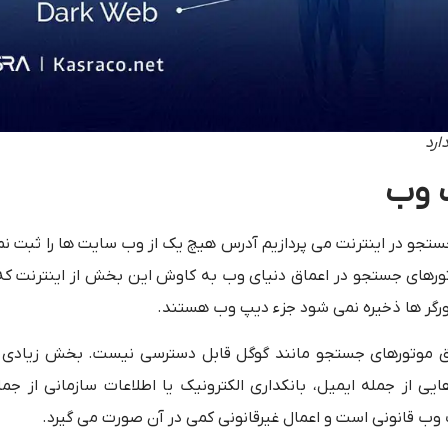
g که با استفاده از آن به جستجو در اینترنت می پردازیم آدرس هیچ یک از وب سایت ها را ثب
 دیپ وب (deep web) می گویند. موتورهای جستجو در اعماق دنیای وب به کاوش این بخش از اینترن
رگر ها ذخیره نمی شود جزء دیپ وب هستند.
موتورهای جستجو مانند گوگل قابل دسترسی نیست. بخش زیادی از
ی از جمله ایمیل، بانکداری الکترونیک یا اطلاعات سازمانی از جمل
وب قانونی است و اعمال غیرقانونی کمی در آن صورت می گیرد.