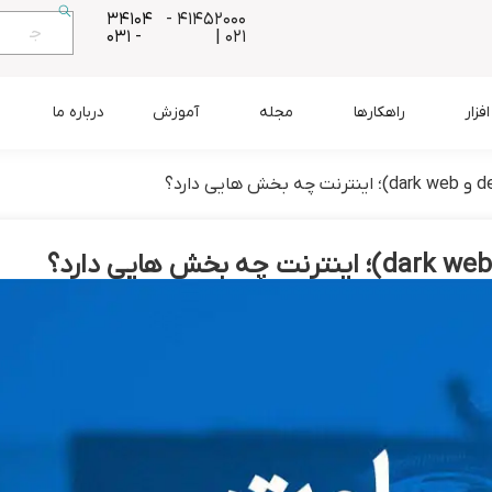
34104
41452000 -
- 031
021 |
زار
راهکارها
مجله
آموزش
درباره ما