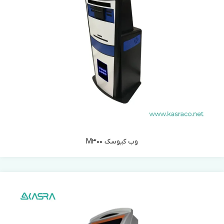
وب کیوسک M300