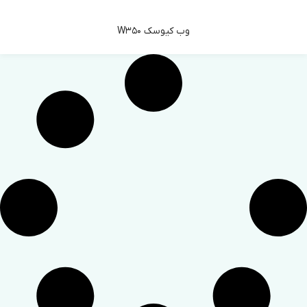
وب کیوسک W350