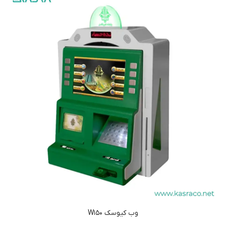
وب کیوسک W150