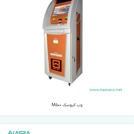
وب کیوسک M500