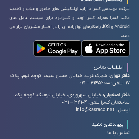
شرکت مهندسی کسرا با ارایه اپلیکیشن های حضور و غیاب و تغذیه
مانند کسرا همراه، کسرا آوید و کسرافود برای سیستم عامل های
Android و IOS، راهکارهای نوآورانه ای را در اختیار مشتریان قرار می
دهد.
اطلاعات تماس
دفتر تهران:
شهرک غرب، خیابان حسن سیف، کوچه نهم، پلاک
17 تلفن: 41452000 – 021
دفتر اصفهان:
خیابان سهروردی، خیابان فرهنگ، کوچه یکم،
ساختمان کسرا تلفن: 34104 – 031
ایمیل : info@kasraco.net
پیوندهای مفید
تماس با ما